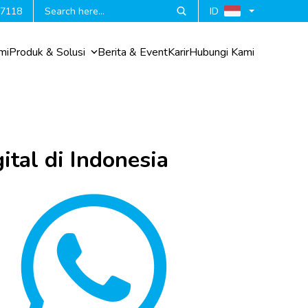
 7118
ID
mi
Produk & Solusi
Berita & Event
Karir
Hubungi Kami
tal di Indonesia