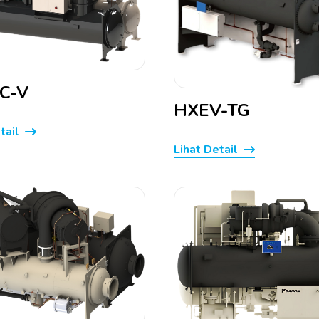
C-V
HXEV-TG
tail
Lihat Detail