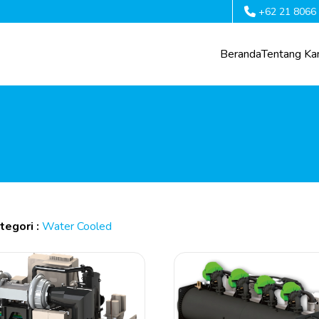
+62 21 8066
Beranda
Tentang Ka
tegori :
Water Cooled