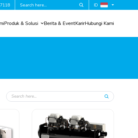
 7118
ID
mi
Produk & Solusi
Berita & Event
Karir
Hubungi Kami