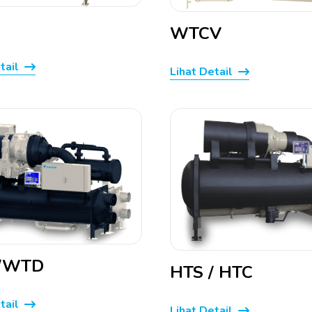
WTCV
tail
Lihat Detail
/WTD
HTS / HTC
tail
Lihat Detail