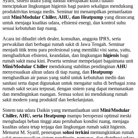
Syarif, sistem udara yang handal merupakan kunci dalam
menciptakan lingkungan higienis bagi pasien sekaligus mendukung
produktivitas tenaga medis. Seminar ini menampilkan pemanfaatan
unit
Mini/Modular Chiller, AHU, dan Heatpump
yang dirancang
untuk menjaga kualitas udara, efisiensi energi, dan kontrol suhu
sesuai kebutuhan tiap ruang.
Acara ini dihadiri oleh dealer, konsultan, anggota IPRS, serta
perwakilan dari berbagai rumah sakit di Jawa Tengah. Seminar
menjadi titik temu para profesional yang memiliki visi sama, yaitu,
menghadirkan efisiensi, keandalan, dan lingkungan
higienis
bagi
rumah sakit masa kini. Peserta seminar mempelajari bagaimana unit
Mini/Modular Chiller
mendukung stabilitas pendinginan
AHU
menyesuaikan aliran udara di tiap ruang, dan
Heatpump
menghasilkan air panas yang stabil untuk kebutuhan medis dan
sanitasi serta dapat digunakan untuk mengatur suhu di berbagai zona
rumah sakit secara terpusat, dengan sistem yang dapat memanaskan
dan mendinginkan ruangan. Semua solusi ini mendukung rumah
sakit modern yang produktif dan berkelanjutan.
Sistem tata udara Daikin yang memanfaatkan unit
Mini/Modular
Chiller, AHU, serta Heatpump
mampu beroperasi optimal meski
menghadapi beban tinggi atau perubahan kondisi ruang, menjaga
kualitas udara tetap terjaga dan lingkungan rumah sakit higienis.
Menurut M. Syarif, penerapan
solusi terkini
memungkinkan rumah
sakit menyesuaikan sistem pendingin, pemanas, dan distribusi udara