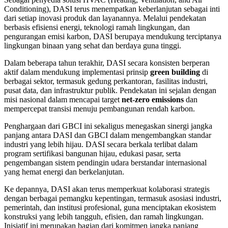
Conditioning), DASI terus menempatkan keberlanjutan sebagai inti
dari setiap inovasi produk dan layanannya. Melalui pendekatan
berbasis efisiensi energi, teknologi ramah lingkungan, dan
pengurangan emisi karbon, DASI berupaya mendukung terciptanya
lingkungan binaan yang sehat dan berdaya guna tinggi.
Dalam beberapa tahun terakhir, DASI secara konsisten berperan
aktif dalam mendukung implementasi prinsip
green building
di
berbagai sektor, termasuk gedung perkantoran, fasilitas industri,
pusat data, dan infrastruktur publik. Pendekatan ini sejalan dengan
misi nasional dalam mencapai target
net-zero emissions
dan
mempercepat transisi menuju pembangunan rendah karbon.
Penghargaan dari GBCI ini sekaligus menegaskan sinergi jangka
panjang antara DASI dan GBCI dalam mengembangkan standar
industri yang lebih hijau. DASI secara berkala terlibat dalam
program sertifikasi bangunan hijau, edukasi pasar, serta
pengembangan sistem pendingin udara berstandar internasional
yang hemat energi dan berkelanjutan.
Ke depannya, DASI akan terus memperkuat kolaborasi strategis
dengan berbagai pemangku kepentingan, termasuk asosiasi industri,
pemerintah, dan institusi profesional, guna menciptakan ekosistem
konstruksi yang lebih tangguh, efisien, dan ramah lingkungan.
Inisiatif ini merupakan bagian dari komitmen jangka panjang