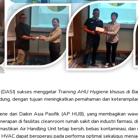
 (DASI)
sukses menggelar
Training AHU Hygiene
khusus di Ban
ndung, dengan tujuan meningkatkan pemahaman dan keterampilan
ygiene dari Daikin Asia Pasifik (AP HUB), yang membagikan 
erapan di fasilitas
cleanroom
rumah sakit dan industri farmasi, d
stikan Air Handling Unit tetap bersih, bebas kontaminasi, d
 HVAC dapat beroperasi pada performa optimal sekaligus menjag